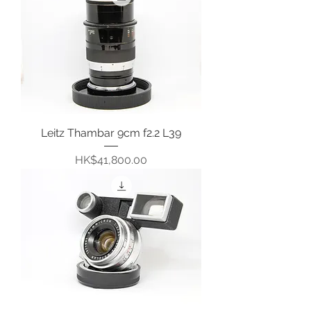
Leitz Thambar 9cm f2.2 L39
價格
HK$41,800.00