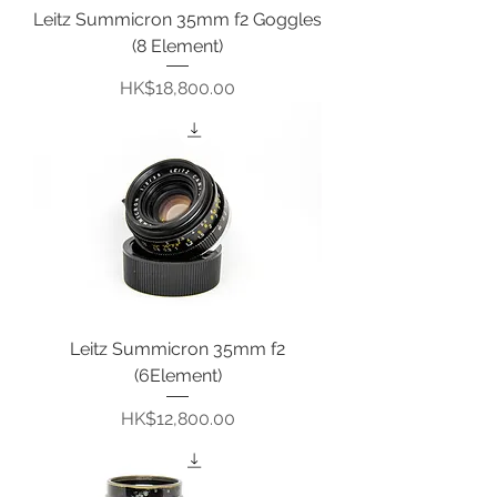
Leitz Summicron 35mm f2 Goggles
(8 Element)
價格
HK$18,800.00
Leitz Summicron 35mm f2
(6Element)
價格
HK$12,800.00