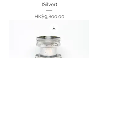
(Silver)
價格
HK$9,800.00
Leica Summitar 5cm f2 L39
價格
HK$5,800.00