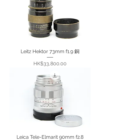
Leitz Hektor 73mm f1.9 銅
價格
HK$33,800.00
Leica Tele-Elmarit 90mm f2.8