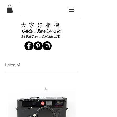
​大家好相機
Golden Time Camera
All Best Camera & Watch LTD.
Leica M