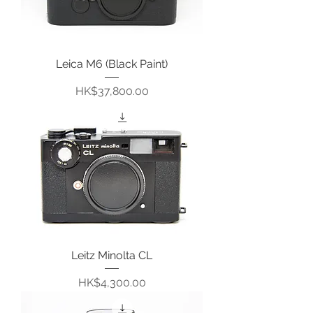
Leica M6 (Black Paint)
價格
HK$37,800.00
Leitz Minolta CL
價格
HK$4,300.00