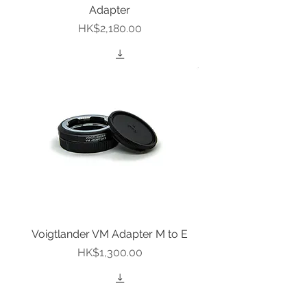
Adapter
價格
HK$2,180.00
Voigtlander VM Adapter M to E
價格
HK$1,300.00