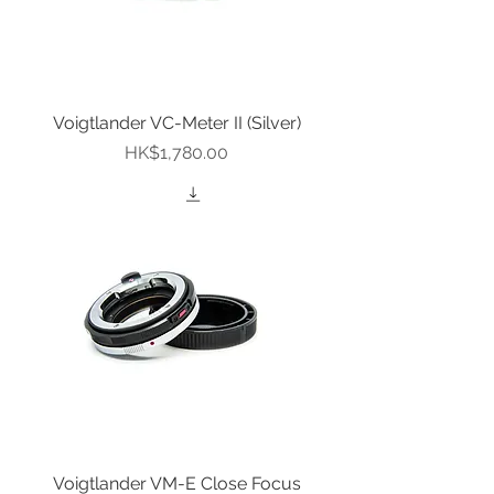
Voigtlander VC-Meter II (Silver)
價格
HK$1,780.00
Voigtlander VM-E Close Focus