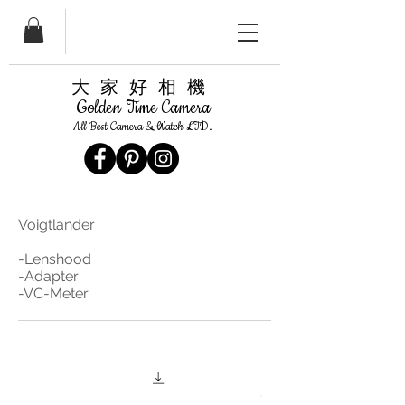
​大家好相機
Golden Time Camera
All Best Camera & Watch LTD.
Voigtlander
-Lenshood
-Adapter
​-VC-Meter