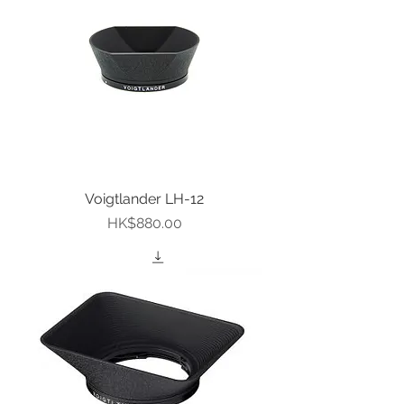
Voigtlander LH-12
價格
HK$880.00