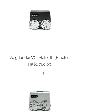
Voigtlander VC-Meter II（Black）
價格
HK$1,780.00