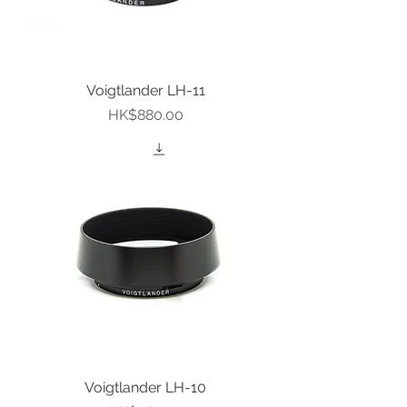
Voigtlander LH-11
價格
HK$880.00
Voigtlander LH-10