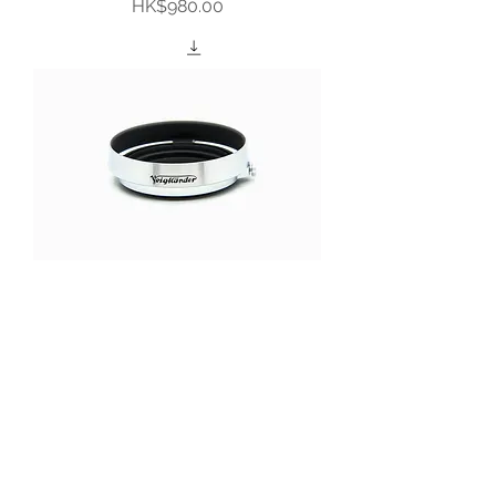
價格
HK$980.00
Voigtlander LH-9 (Silver)
價格
HK$980.00