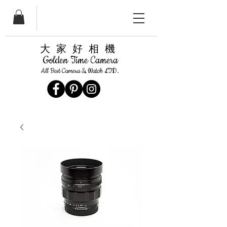
​大家好相機
Golden Time Camera
All Best Camera & Watch LTD.