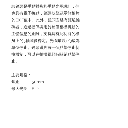
該鏡頭是手動對焦和手動光圈設計，但
也具有電子接點，鏡頭狀態顯示於相片
的EXIF值中。此外，鏡頭安裝有距離編
碼器，通過提供與用於補償相機抖動的
主體信息的距離，支持具有此功能的機
身上的5軸圖像穩定。光圈環以1/3級為
單位停止。鏡頭還具有一個點擊停止切
換機制，可以在拍攝視頻時關閉點擊停
止。
主要規格：
焦距
50mm
最大光圈
F1.2
最小光圈
F22
鏡頭結構
6組8片
視角
47.5°
光圈葉片數
12片
最小焦距
0.45m