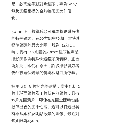
是一款高速手動對焦鏡頭，專為Sony
無反光鏡相機的全片幅感光元件優
化。
50mm F1.2標準鏡頭可稱為攝影愛好者
的特殊鏡頭。在20世紀中後期，當快速
標準鏡頭的最大光圈一般為F2或F1.4
時，具有F1.2光圈的50mm鏡頭被專業
攝影師作為特殊快速鏡頭所青睞。正因
為如此，即使在今天，許多攝影愛好者
仍然被這個鏡頭的傳統和魅力所俘獲。
採用 6 組 8 片的光學結構，當中包括 2
片非球面鏡片及 1 片低色散鏡片，具有
12片光圈葉片，即使在光圈全開時也能
提供出色的光學性能。還可以打造出具
有非常柔和及明顯散景的圖像。最近對
焦距離為45cm。